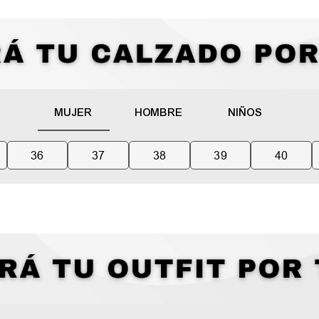
MUJER
HOMBRE
NIÑOS
36
37
38
39
40