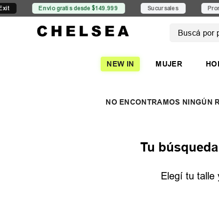
Envío gratis desde $149.999
Sucursales
Promoci
Buscá por pro
TÉRMINOS
NEW IN
MUJER
HO
1
.
mujer
2
.
nike
3
.
zapatil
4
.
adidas
5
.
zapatil
Tu búsqueda n
Elegí tu tall