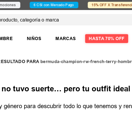
ones
6 CSI con Mercado Pago
15% OFF X Transferencia
ducto, categoría o marca
 MÁS BUSCADOS
MBRE
NIÑOS
MARCAS
HASTA 70% OFF
bermuda-champion-rw-french-terry-hombr
las
las mujer
o tuvo suerte… pero tu outfit ideal 
e y género para descubrir todo lo que tenemos y reno