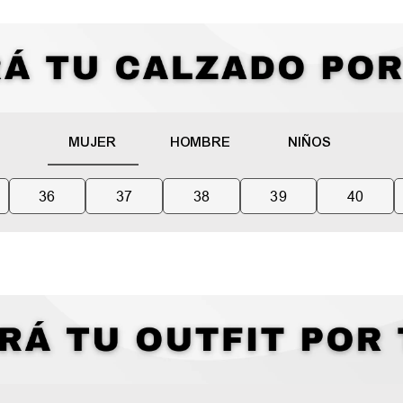
MUJER
HOMBRE
NIÑOS
36
37
38
39
40