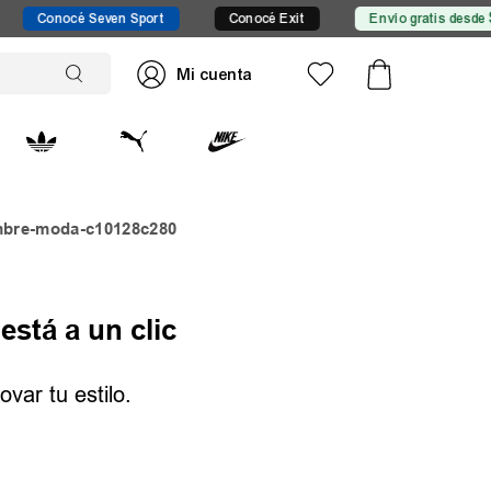
océ Seven Sport
Conocé Exit
Envío gratis desde $149.999
mbre-moda-c10128c280
está a un clic
var tu estilo.