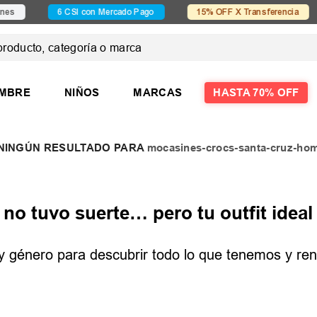
6 CSI con Mercado Pago
15% OFF X Transferencia
Con
ducto, categoría o marca
 MÁS BUSCADOS
MBRE
NIÑOS
MARCAS
HASTA 70% OFF
mocasines-crocs-santa-cruz-ho
las
las mujer
o tuvo suerte… pero tu outfit ideal 
e y género para descubrir todo lo que tenemos y reno