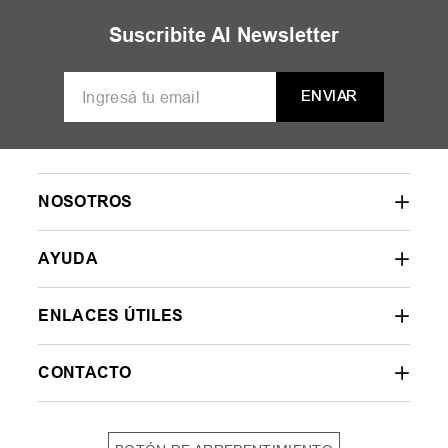
MUJER
HOMBRE
NIÑOS
35
36
37
38