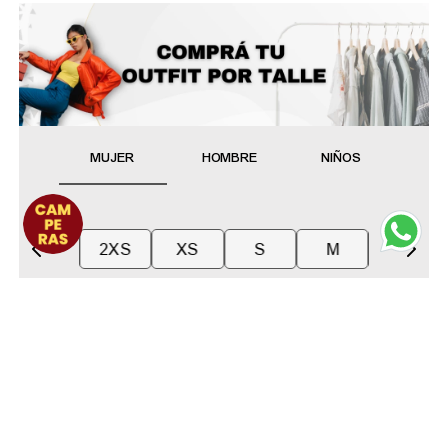
MUJER
HOMBRE
NIÑOS
2XS
XS
S
M