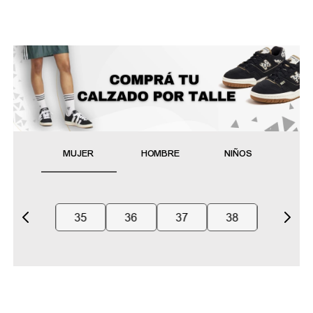
MUJER
HOMBRE
NIÑOS
35
36
37
38