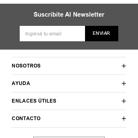
MUJER
HOMBRE
NIÑOS
35
36
37
38