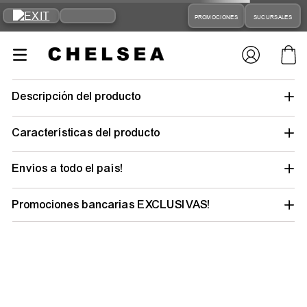
PROMOCIONES
SUCURSALES
zapatillas-
unisex-adidas-rivarly-low-moda-fz6327
Tu búsqueda no tuvo suerte… pero tu
outfit ideal está a un clic
Elegí tu talle y género para descubrir todo lo
que tenemos y renovar tu estilo.