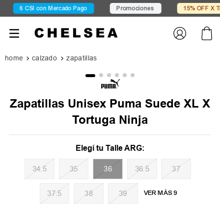
6 CSI con Mercado Pago
Promociones
15% OFF X Trans
calzado
zapatillas
Zapatillas Unisex Puma Suede XL X
Tortuga Ninja
34.5
35
36
36.5
37
37.5
38
39
VER MÁS 9