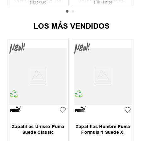
$
82
.
643
,
80
$
181
.
817
,
36
LOS MÁS VENDIDOS
Zapatillas Unisex Puma
Zapatillas Hombre Puma
Suede Classic
Formula 1 Suede Xl