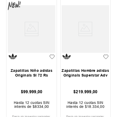
Zapatillas Niño adidas
Zapatillas Hombre adidas
Originals Sl 72 Rs
Originals Superstar Adv
$
99
.
999
,
00
$
219
.
999
,
00
0
Hasta
12
cuotas SIN
Hasta
12
cuotas SIN
interés de
$
8334
,
00
interés de
$
18
.
334
,
00
Precio sin impuestos nacionales:
Precio sin impuestos nacionales: