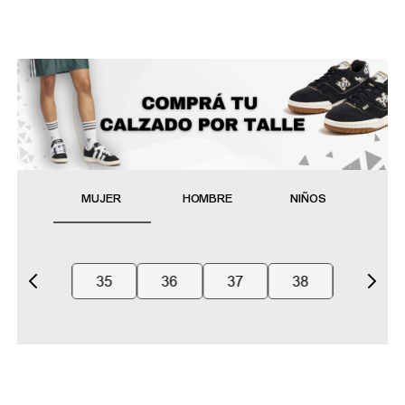
MUJER
HOMBRE
NIÑOS
35
36
37
38