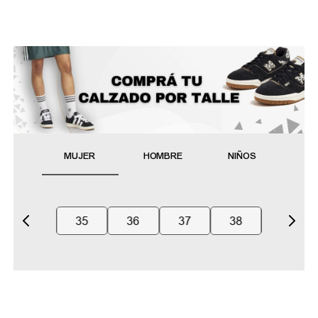
MUJER
HOMBRE
NIÑOS
35
36
37
38