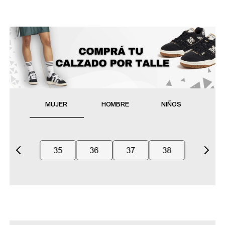
MUJER
HOMBRE
NIÑOS
35
36
37
38