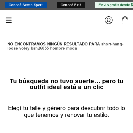
 Seven Sport
Conocé Exit
Envío gratis desde $149.999
short-hang-
loose-voley-bsh26055-hombre-moda
Tu búsqueda no tuvo suerte… pero tu
outfit ideal está a un clic
Elegí tu talle y género para descubrir todo lo
que tenemos y renovar tu estilo.