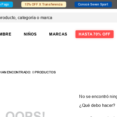
ago
15% OFF X Transferencia
Conocé Seven Sport
ducto, categoría o marca
 MÁS BUSCADOS
MBRE
NIÑOS
MARCAS
HASTA 70% OFF
las
0
PRODUCTOS
No se encontró nin
¿Qué debo hacer?
OOPS!