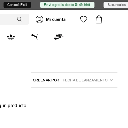
Conocé Exit
Envío gratis desde $149.999
Sucursales
ORDENAR POR
FECHA DE LANZAMIENTO
gún producto