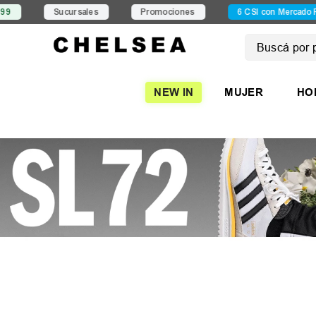
Sucursales
Promociones
6 CSI con Mercado Pago
Buscá por pro
TÉRMINOS
NEW IN
MUJER
HO
1
.
mujer
2
.
nike
3
.
zapatil
4
.
adidas
5
.
194