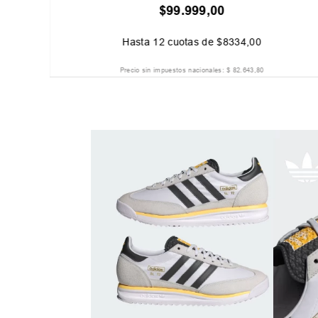
$
99
.
999
,
00
Hasta
12
cuotas de
$
8334
,
00
Precio sin impuestos nacionales:
$
82
.
643
,
80