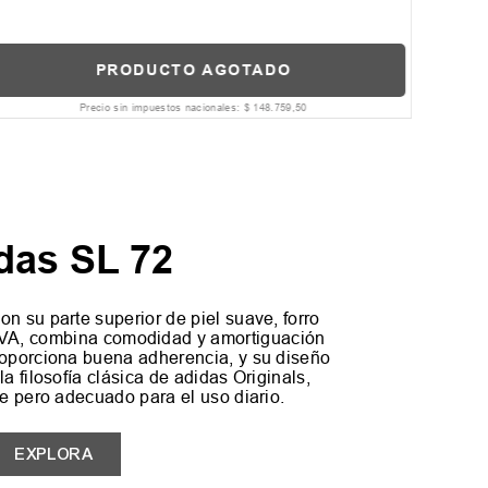
PRODUCTO AGOTADO
Precio sin impuestos nacionales:
$
148
.
759
,
50
das SL 72
on su parte superior de piel suave, forro
 EVA, combina comodidad y amortiguación
roporciona buena adherencia, y su diseño
la filosofía clásica de adidas Originals,
te pero adecuado para el uso diario.
EXPLORA