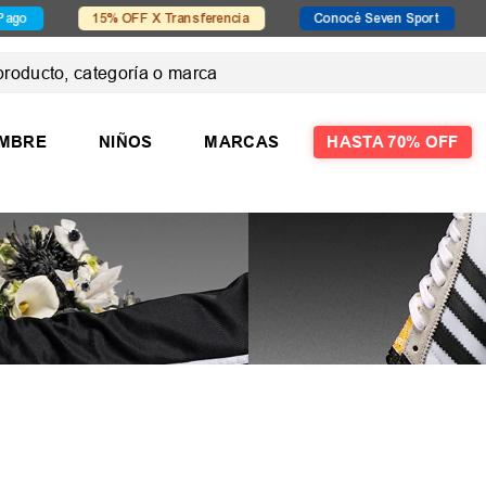
15% OFF X Transferencia
Conocé Seven Sport
Cono
ducto, categoría o marca
 MÁS BUSCADOS
MBRE
NIÑOS
MARCAS
HASTA 70% OFF
las