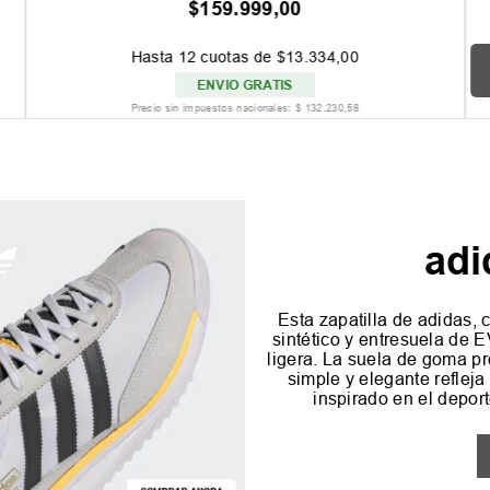
$
159
.
999
,
00
Hasta
12
cuotas de
$
13
.
334
,
00
ENVIO GRATIS
Precio sin impuestos nacionales:
$
132
.
230
,
58
adi
Esta zapatilla de adidas, c
sintético y entresuela de
ligera. La suela de goma p
simple y elegante refleja 
inspirado en el depor