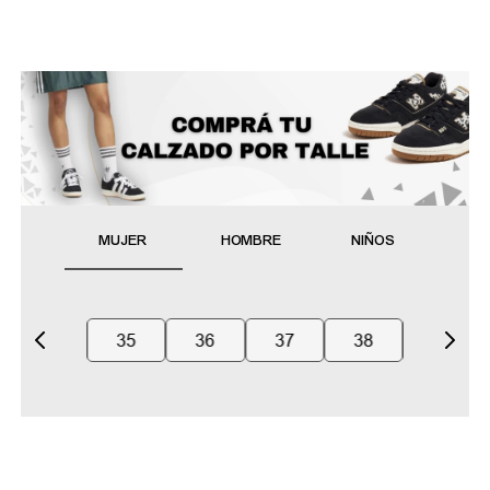
MUJER
HOMBRE
NIÑOS
35
36
37
38