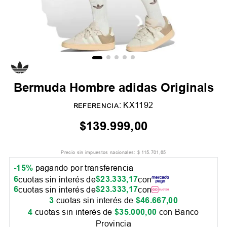
Bermuda Hombre adidas Originals
:
KX1192
REFERENCIA
$
139
.
999
,
00
Precio sin impuestos nacionales:
$
115
.
701
,
65
-15%
pagando por transferencia
6
$
23
.
333
,
17
cuotas sin interés de
con
6
$
23
.
333
,
17
cuotas sin interés de
con
3
cuotas sin interés de
$
46
.
667
,
00
4
cuotas sin interés de
$
35
.
000
,
00
con Banco
Provincia