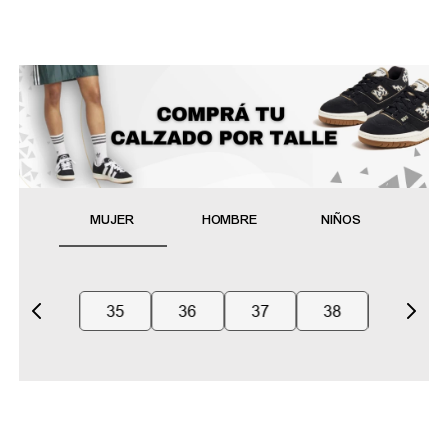
MUJER
HOMBRE
NIÑOS
35
36
37
38