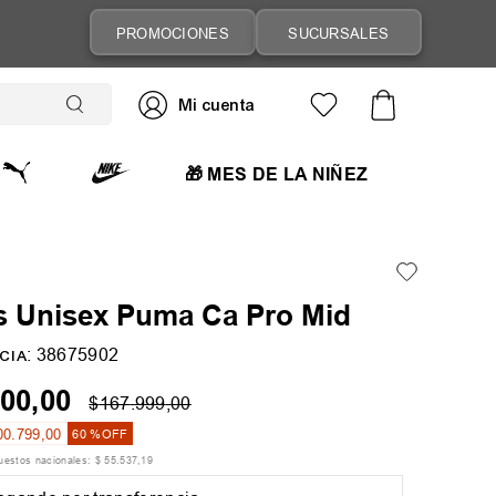
PROMOCIONES
SUCURSALES
🎁 MES DE LA NIÑEZ
s Unisex Puma Ca Pro Mid
:
38675902
CIA
00
,
00
$
167
.
999
,
00
00
.
799
,
00
60 %
OFF
puestos nacionales:
$
55
.
537
,
19