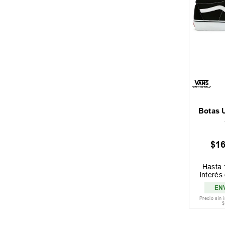
Botas 
$
1
Hasta
interés
EN
Precio sin 
$