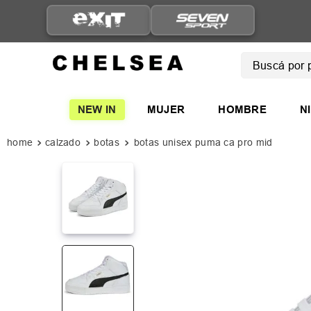
ENVÍO GRATIS A PARTIR D
$149.999
Buscá por pro
TÉRMINOS
NEW IN
MUJER
HOMBRE
N
1
.
mujer
2
.
nike
calzado
botas
botas unisex puma ca pro mid
3
.
zapatil
4
.
adidas
5
.
zapatil