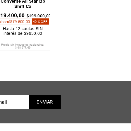
Converse All Star Bb
Shift Cx
119
.
400
,
00
$
199
.
000
,
00
Ahorrá
$
79
.
600
,
00
40 %
OFF
Hasta
12
cuotas SIN
interés de
$
9950
,
00
Precio sin impuestos nacionales:
$
98
.
677
,
69
ENVIAR