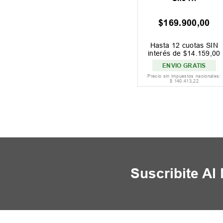
$
169
.
900
,
00
Hasta
12
cuotas SIN
interés de
$
14
.
159
,
00
ENVIO GRATIS
Precio sin impuestos nacionales:
$
140
.
413
,
22
Suscribite Al