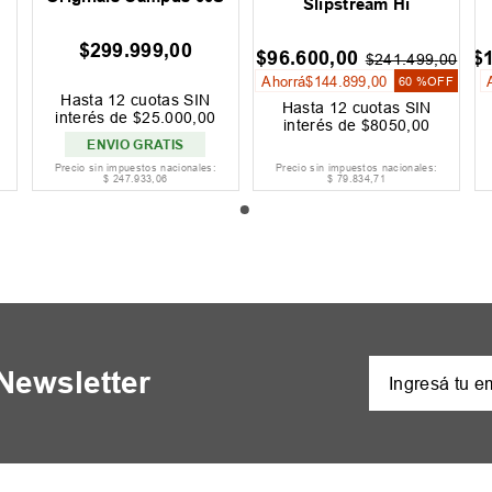
Slipstream Hi
$
299
.
999
,
00
$
96
.
600
,
00
$
$
241
.
499
,
00
Ahorrá
$
144
.
899
,
00
60 %
OFF
Hasta
12
cuotas SIN
Hasta
12
cuotas SIN
interés de
$
25
.
000
,
00
interés de
$
8050
,
00
ENVIO GRATIS
Precio sin impuestos nacionales:
Precio sin impuestos nacionales:
$
247
.
933
,
06
$
79
.
834
,
71
 Newsletter