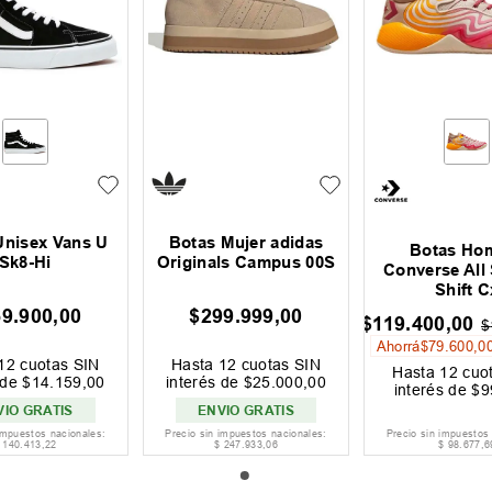
Unisex Vans U
Botas Mujer adidas
Botas Ho
Sk8-Hi
Originals Campus 00S
Converse All
Shift C
69
.
900
,
00
$
299
.
999
,
00
$
119
.
400
,
00
$
Ahorrá
$
79
.
600
,
0
12
cuotas SIN
Hasta
12
cuotas SIN
Hasta
12
cuot
 de
$
14
.
159
,
00
interés de
$
25
.
000
,
00
interés de
$
9
VIO GRATIS
ENVIO GRATIS
impuestos nacionales:
Precio sin impuestos nacionales:
Precio sin impuestos
140
.
413
,
22
$
247
.
933
,
06
$
98
.
677
,
6