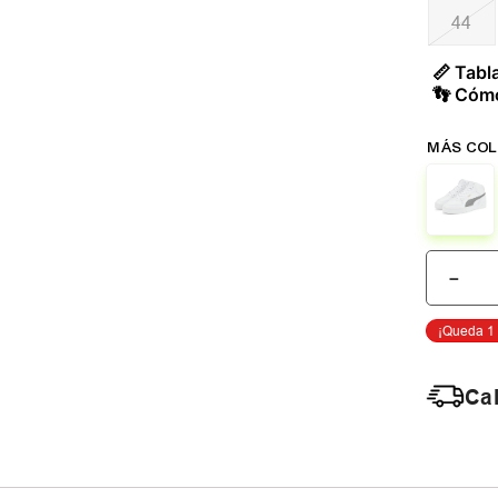
44
📏 Tabla
👣 Cómo
－
Cal