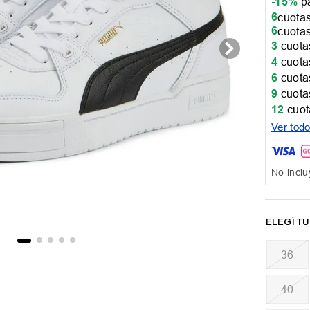
-15%
pa
6
cuotas
6
cuotas
3
cuotas
4
cuotas
6
cuotas
9
cuotas
12
cuot
Ver tod
No inclu
36
40