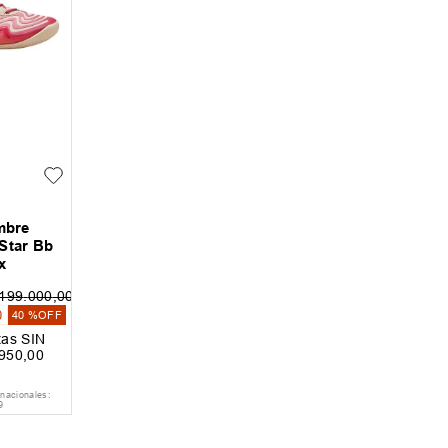
mbre
 Star Bb
x
199
.
000
,
00
0
40 %
OFF
as SIN
950
,
00
 nacionales:
9