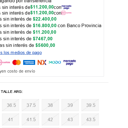
gando por transferencia
$
11
.
200
,
00
 sin interés de
con
$
11
.
200
,
00
 sin interés de
con
 sin interés de
$
22
.
400
,
00
 sin interés de
$
16
.
800
,
00
con Banco Provincia
 sin interés de
$
11
.
200
,
00
 sin interés de
$
7467
,
00
as sin interés de
$
5600
,
00
os los medios de pago
yen costo de envío
36.5
37.5
38
39
39.5
41
41.5
42
43
43.5