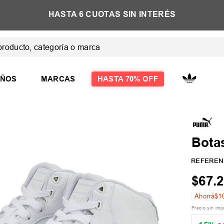
E
HASTA 6 CUOTAS SIN INTERÉS
ducto, categoría o marca
 MÁS BUSCADOS
IÑOS
MARCAS
HASTA 70% OFF
las
Bota
las mujer
REFEREN
$
67
.
2
Ahorrá
$
1
Precio sin im