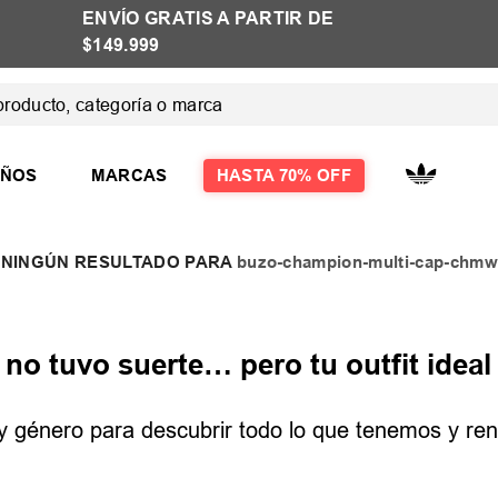
ENVÍO GRATIS A PARTIR DE
$149.999
ducto, categoría o marca
 MÁS BUSCADOS
IÑOS
MARCAS
HASTA 70% OFF
buzo-champion-multi-cap-chmw
las
las mujer
o tuvo suerte… pero tu outfit ideal 
e y género para descubrir todo lo que tenemos y reno