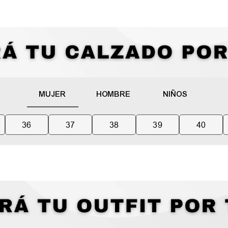
MUJER
HOMBRE
NIÑOS
36
37
38
39
40