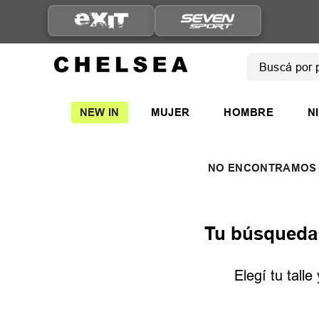
Buscá por pro
TÉRMINOS
NEW IN
MUJER
HOMBRE
N
1
.
mujer
2
.
nike
3
.
zapatil
4
.
adidas
5
.
zapatil
Tu búsqueda n
Elegí tu tall