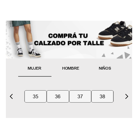
MUJER
HOMBRE
NIÑOS
35
36
37
38