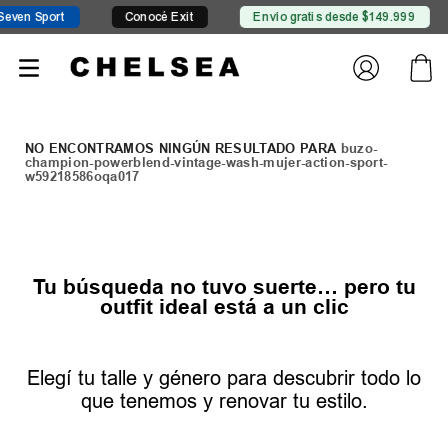
ven Sport
Conocé Exit
Envío gratis desde $149.999
buzo-
champion-powerblend-vintage-wash-mujer-action-sport-
w59218586oqa017
Tu búsqueda no tuvo suerte… pero tu
outfit ideal está a un clic
Elegí tu talle y género para descubrir todo lo
que tenemos y renovar tu estilo.