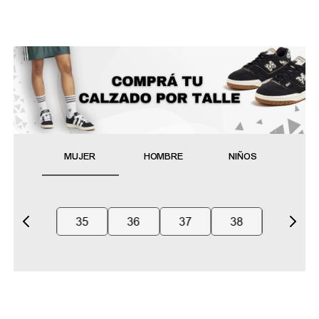
MUJER
HOMBRE
NIÑOS
35
36
37
38