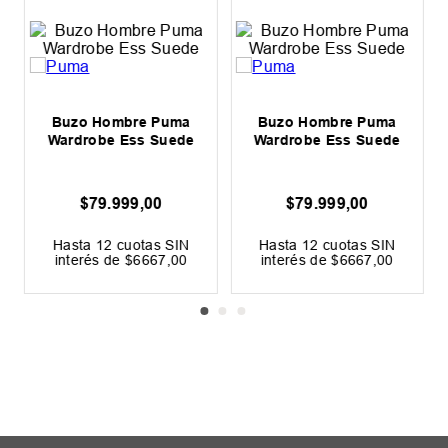
Buzo Hombre Puma
Buzo Hombre Puma
Wardrobe Ess Suede
Wardrobe Ess Suede
$
79
.
999
,
00
$
79
.
999
,
00
Hasta
12
cuotas SIN
Hasta
12
cuotas SIN
interés de
$
6667
,
00
interés de
$
6667
,
00
Precio sin impuestos nacionales:
Precio sin impuestos nacionales:
$
66
.
114
,
88
$
66
.
114
,
88
LOS MÁS VENDIDOS