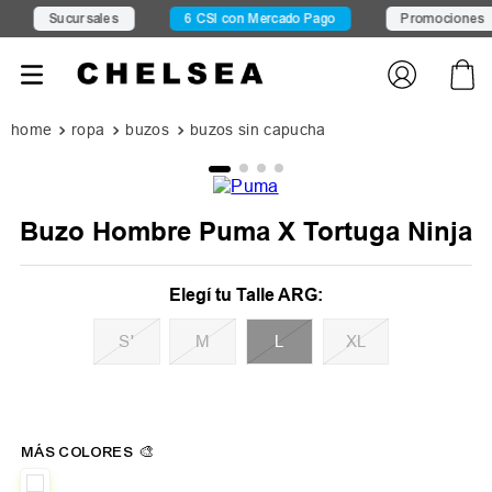
les
6 CSI con Mercado Pago
Promociones
15% OF
ropa
buzos
buzos sin capucha
Buzo Hombre Puma X Tortuga Ninja
S'
M
L
XL