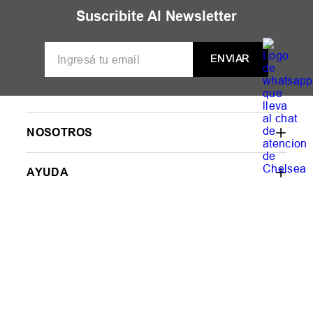
Buzo Mujer adidas
Buzo Hombre Puma
Originals Cutline
Wardrobe Ess Suede
$
309
.
999
,
00
$
79
.
999
,
00
Hasta
12
cuotas SIN
Hasta
12
cuotas SIN
interés de
$
25
.
834
,
00
interés de
$
6667
,
00