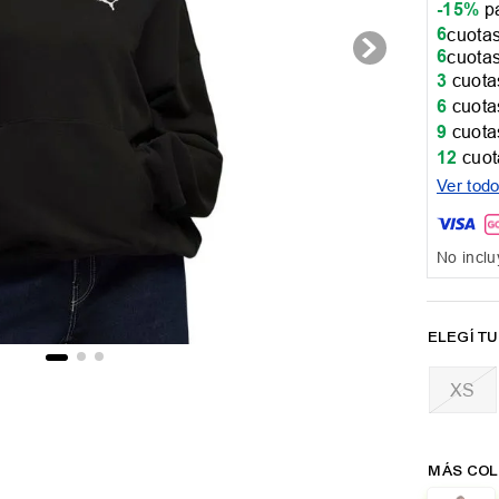
-15%
pa
6
cuotas
6
cuotas
3
cuotas
6
cuotas
9
cuotas
12
cuot
Ver tod
No inclu
XS