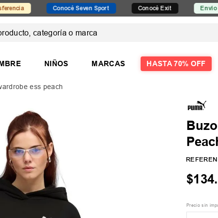
Conocé Seven Sport
Conocé Exit
Envío gratis de
ducto, categoría o marca
 MÁS BUSCADOS
MBRE
NIÑOS
MARCAS
HASTA 70% OFF
wardrobe ess peach
las
Buzo
Peac
REFEREN
$
134
.
Precio sin im