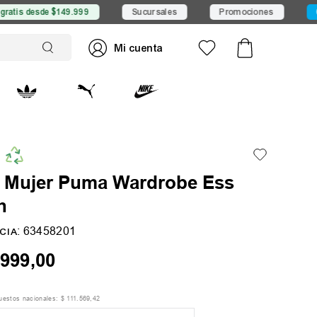
sde $149.999
Sucursales
Promociones
6 CSI con
 Mujer Puma Wardrobe Ess
h
:
63458201
CIA
999
,
00
puestos nacionales:
$
111
.
569
,
42