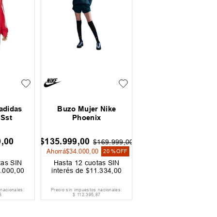
adidas
Buzo Mujer Nike
 Sst
Phoenix
9
,
00
$
135
.
999
,
00
$
169
.
999
,
00
Ahorrá
$
34
.
000
,
00
20 %
OFF
as SIN
Hasta
12
cuotas SIN
.
000
,
00
interés de
$
11
.
334
,
00
 nacionales:
Precio sin impuestos nacionales:
3
$
112
.
395
,
87