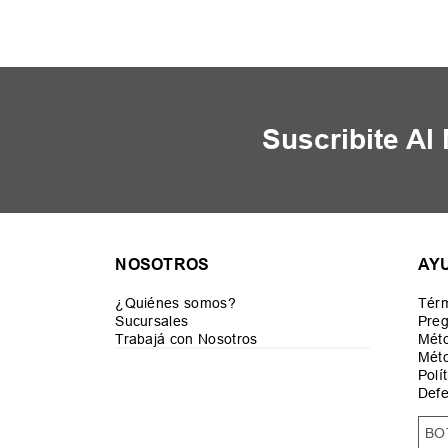
Suscribite Al
NOSOTROS
AY
¿Quiénes somos?
Térm
Sucursales
Preg
Trabajá con Nosotros
Mét
Méto
Polí
Defe
BO