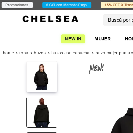
ciones
6 CSI con Mercado Pago
15% OFF X Transferencia
Buscá por pro
TÉRMINOS
NEW IN
MUJER
HO
1
.
mujer
2
.
nike
ropa
buzos
buzos con capucha
buzo mujer puma 
3
.
zapatil
4
.
adidas
5
.
194