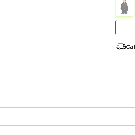
－
Cal