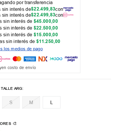
gando por transferencia
$
22
.
499
,
83
 sin interés de
con
$
22
.
499
,
83
 sin interés de
con
 sin interés de
$
45
.
000
,
00
 sin interés de
$
22
.
500
,
00
 sin interés de
$
15
.
000
,
00
as sin interés de
$
11
.
250
,
00
os los medios de pago
yen costo de envío
M
L