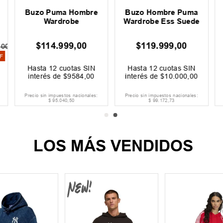
Buzo Puma Hombre
Buzo Hombre Puma
Wardrobe
Wardrobe Ess Suede
$
114
.
999
,
00
$
119
.
999
,
00
,
00
F
Hasta
12
cuotas SIN
Hasta
12
cuotas SIN
interés de
$
9584
,
00
interés de
$
10
.
000
,
00
Precio sin impuestos nacionales:
Precio sin impuestos nacionales:
$
95
.
040
,
50
$
99
.
172
,
73
LOS MÁS VENDIDOS