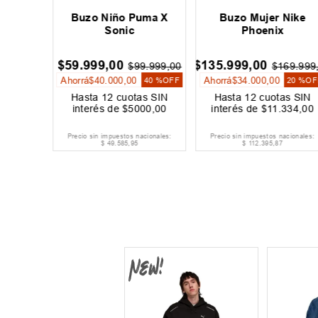
didas
Buzo Niño Puma X
Buzo Mujer Nike
st
Sonic
Phoenix
00
$
59
.
999
,
00
$
135
.
999
,
00
$
99
.
999
,
00
$
169
.
999
Ahorrá
$
40
.
000
,
00
Ahorrá
$
34
.
000
,
00
40 %
OFF
20 %
OF
s SIN
Hasta
12
cuotas SIN
Hasta
12
cuotas SIN
000
,
00
interés de
$
5000
,
00
interés de
$
11
.
334
,
00
cionales:
Precio sin impuestos nacionales:
Precio sin impuestos nacionales:
$
49
.
585
,
95
$
112
.
395
,
87