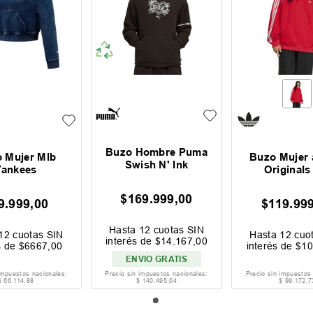
Buzo Hombre Puma
 Mujer Mlb
Buzo Mujer 
Swish N' Ink
Yankees
Originals
$
169
.
999
,
00
9
.
999
,
00
$
119
.
99
Hasta
12
cuotas SIN
12
cuotas SIN
Hasta
12
cuot
interés de
$
14
.
167
,
00
s de
$
6667
,
00
interés de
$
10
ENVIO GRATIS
impuestos nacionales:
Precio sin impuestos nacionales:
Precio sin impuestos
$
66
.
114
,
88
$
140
.
495
,
04
$
99
.
172
,
7