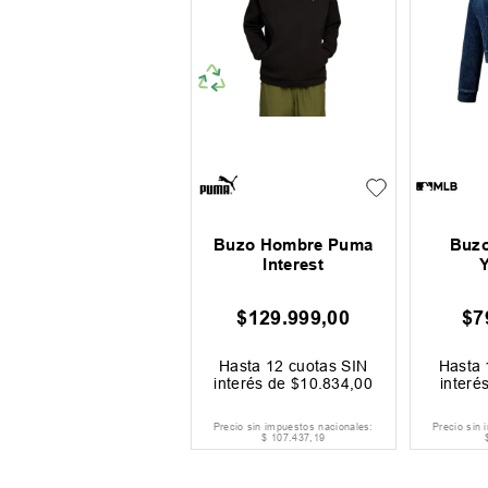
Buzo Hombre Puma
Buzo
Interest
$
129
.
999
,
00
$
7
Hasta
12
cuotas SIN
Hasta
interés de
$
10
.
834
,
00
interé
Precio sin impuestos nacionales:
Precio sin 
$
107
.
437
,
19