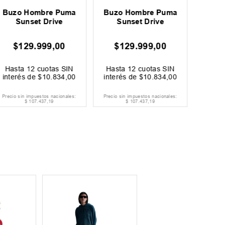
Buzo 
Buzo Hombre Puma
Buzo Hombre Puma
Sunset Drive
Sunset Drive
$
$
129
.
999
,
00
$
129
.
999
,
00
Hast
Hasta
12
cuotas SIN
Hasta
12
cuotas SIN
inter
interés de
$
10
.
834
,
00
interés de
$
10
.
834
,
00
E
Precio sin impuestos nacionales:
Precio sin impuestos nacionales:
Precio s
$
107
.
437
,
19
$
107
.
437
,
19