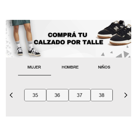
MUJER
HOMBRE
NIÑOS
35
36
37
38