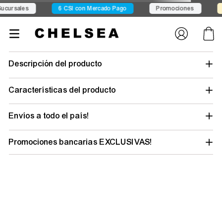
Conocé Seven Sport
Conocé Exit
Envío gratis desde $149
camiseta-
alternativa-mujer-adidas-seleccion-argentina-2006-moda-
ke2289
Tu búsqueda no tuvo suerte… pero tu
outfit ideal está a un clic
Elegí tu talle y género para descubrir todo lo
que tenemos y renovar tu estilo.