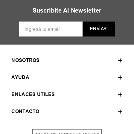
MUJER
HOMBRE
NIÑOS
35
36
37
38