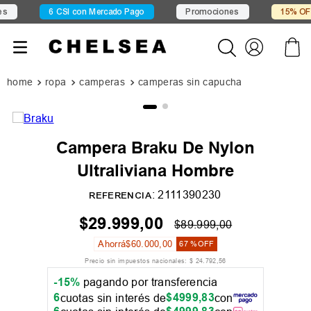
6 CSI con Mercado Pago
Promociones
15% OFF X
ropa
camperas
camperas sin capucha
Campera Braku De Nylon
Ultraliviana Hombre
:
2111390230
REFERENCIA
$
29
.
999
,
00
$
89
.
999
,
00
Ahorrá
$
60
.
000
,
00
67 %
OFF
Precio sin impuestos nacionales:
$
24
.
792
,
56
-15%
pagando por transferencia
6
$
4999
,
83
cuotas sin interés de
con