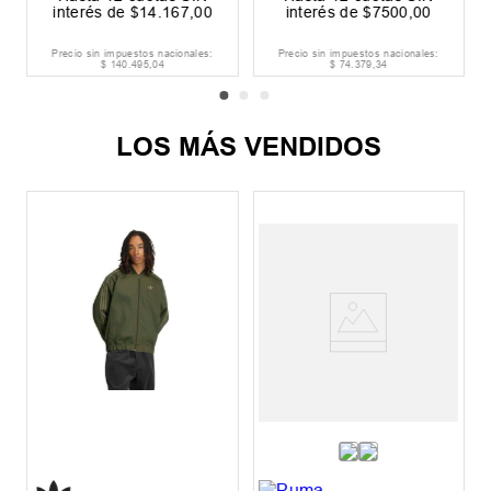
interés de
$
14
.
167
,
00
interés de
$
7500
,
00
Precio sin impuestos nacionales:
Precio sin impuestos nacionales:
$
140
.
495
,
04
$
74
.
379
,
34
LOS MÁS VENDIDOS