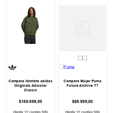
Campera Hombre adidas
Campera Mujer Puma
Originals Adicolor
Future Archive T7
Classic
$
169
.
999
,
00
$
89
.
999
,
00
0
Hasta
12
cuotas SIN
Hasta
12
cuotas SIN