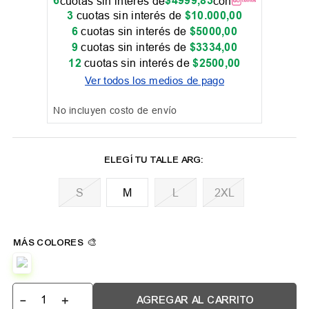
6
$
4999
,
83
cuotas sin interés de
con
3
cuotas sin interés de
$
10
.
000
,
00
6
cuotas sin interés de
$
5000
,
00
9
cuotas sin interés de
$
3334
,
00
12
cuotas sin interés de
$
2500
,
00
Ver todos los medios de pago
No incluyen costo de envío
M
L
2XL
－
＋
AGREGAR AL CARRITO