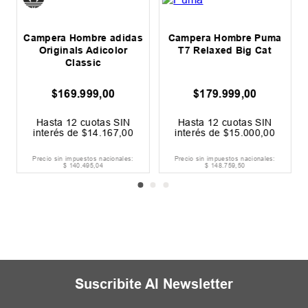
s
Campera Hombre adidas
Campera Hombre Puma
Originals Adicolor
T7 Relaxed Big Cat
Classic
$
169
.
999
,
00
$
179
.
999
,
00
Hasta
12
cuotas SIN
Hasta
12
cuotas SIN
interés de
$
14
.
167
,
00
interés de
$
15
.
000
,
00
Precio sin impuestos nacionales:
Precio sin impuestos nacionales:
$
140
.
495
,
04
$
148
.
759
,
50
Suscribite Al Newsletter