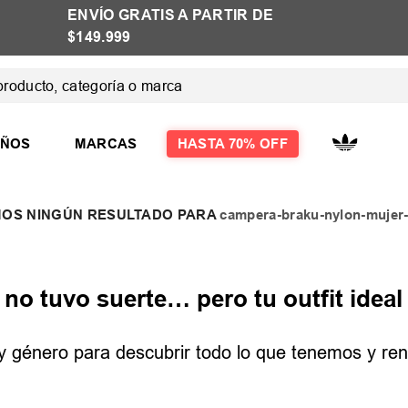
ENVÍO GRATIS A PARTIR DE
$149.999
ducto, categoría o marca
 MÁS BUSCADOS
IÑOS
MARCAS
HASTA 70% OFF
campera-braku-nylon-mujer
las
las mujer
o tuvo suerte… pero tu outfit ideal 
e y género para descubrir todo lo que tenemos y reno