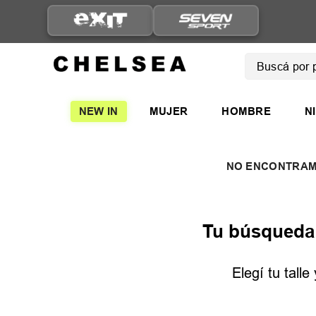
Buscá por pro
TÉRMINOS
NEW IN
MUJER
HOMBRE
N
1
.
mujer
2
.
nike
3
.
zapatil
4
.
adidas
5
.
zapatil
Tu búsqueda n
Elegí tu tall