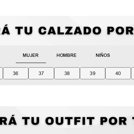
MUJER
HOMBRE
NIÑOS
36
37
38
39
40