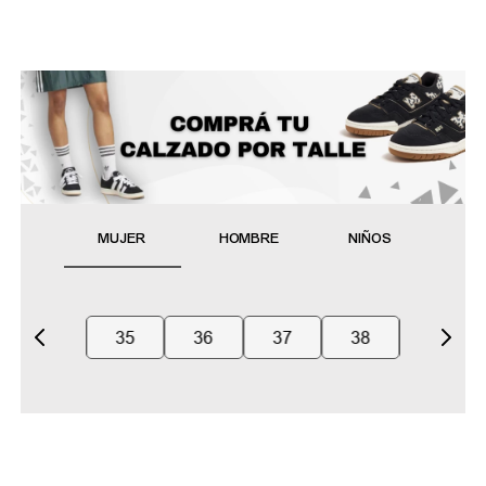
MUJER
HOMBRE
NIÑOS
35
36
37
38