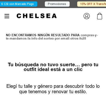
6 CSI con Mercado Pago
Promociones
15% OFF X Transfere
compras-y-
te-mandamos-la-info-del-sorteo-por-email-otros-fo28
Tu búsqueda no tuvo suerte… pero tu
outfit ideal está a un clic
Elegí tu talle y género para descubrir todo lo
que tenemos y renovar tu estilo.