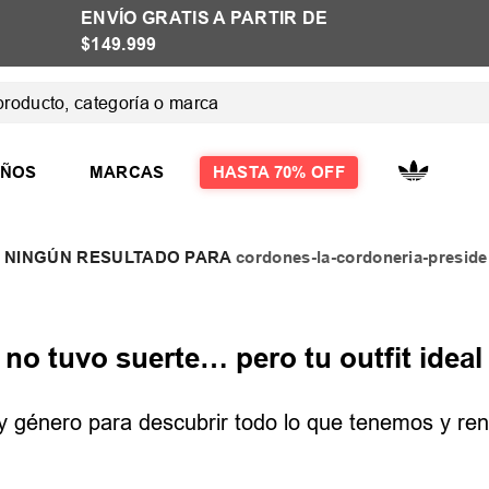
ENVÍO GRATIS A PARTIR DE
$149.999
ducto, categoría o marca
 MÁS BUSCADOS
IÑOS
MARCAS
HASTA 70% OFF
cordones-la-cordoneria-presid
las
las mujer
o tuvo suerte… pero tu outfit ideal 
e y género para descubrir todo lo que tenemos y reno