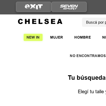
Buscá por pro
TÉRMINOS
NEW IN
MUJER
HOMBRE
N
1
.
mujer
2
.
nike
3
.
zapatil
4
.
adidas
5
.
zapatil
Tu búsqueda n
Elegí tu tall