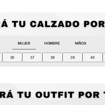
MUJER
HOMBRE
NIÑOS
36
37
38
39
40