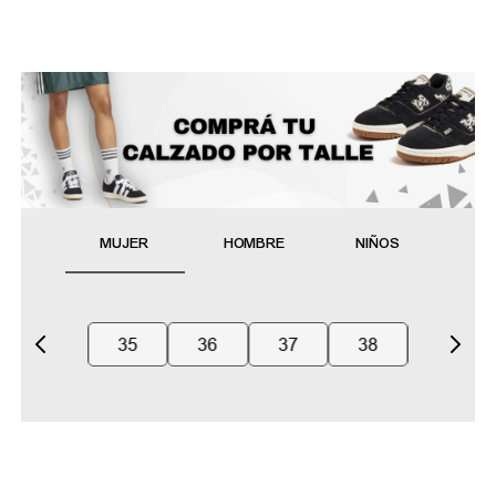
MUJER
HOMBRE
NIÑOS
35
36
37
38