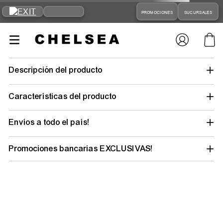
PROMOCIONES
SUCURSALES
gorra-new-
era-chicago-bulss-action-sport-70358700
Tu búsqueda no tuvo suerte… pero tu
outfit ideal está a un clic
Elegí tu talle y género para descubrir todo lo
que tenemos y renovar tu estilo.