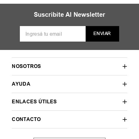
MUJER
HOMBRE
NIÑOS
35
36
37
38