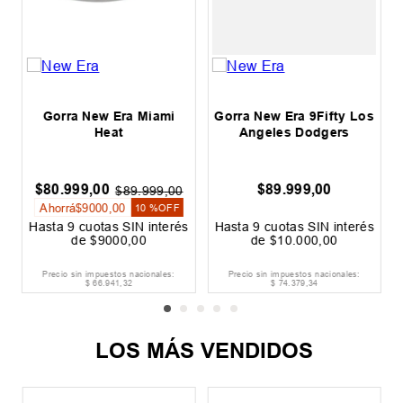
Gorra New Era Miami
Gorra New Era 9Fifty Los
Heat
Angeles Dodgers
$
80
.
999
,
00
$
89
.
999
,
00
$
89
.
999
,
00
Ahorrá
$
9000
,
00
10 %
OFF
s
Hasta
9
cuotas SIN interés
Hasta
9
cuotas SIN interés
de
$
9000
,
00
de
$
10
.
000
,
00
Precio sin impuestos nacionales:
Precio sin impuestos nacionales:
$
66
.
941
,
32
$
74
.
379
,
34
LOS MÁS VENDIDOS