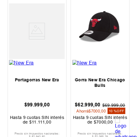
s
Portagorras New Era
Gorra New Era Chicago
Bulls
$
99
.
999
,
00
$
62
.
999
,
00
$
69
.
999
,
00
Ahorrá
$
7000
,
00
10 %
OFF
s
Hasta
9
cuotas SIN interés
Hasta
9
cuotas SIN interés
de
$
11
.
111
,
00
de
$
7000
,
00
Precio sin impuestos nacionales:
Precio sin impuestos nacionales:
$
82
.
643
,
80
$
52
.
065
,
29