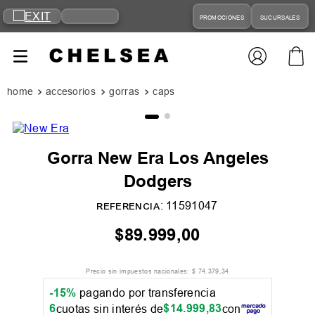
PROMOCIONES
SUCURSALES
accesorios
gorras
caps
Gorra New Era Los Angeles
Dodgers
:
11591047
REFERENCIA
$
89
.
999
,
00
Precio sin impuestos nacionales:
$
74
.
379
,
34
-15%
pagando por transferencia
6
$
14
.
999
,
83
cuotas sin interés de
con