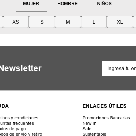
MUJER
HOMBRE
NIÑOS
XS
S
M
L
XL
 Newsletter
UDA
ENLACES ÚTILES
inos y condiciones
Promociones Bancarias
untas frecuentes
New In
odos de pago
Sale
dos de envío y retiro
Sustentable