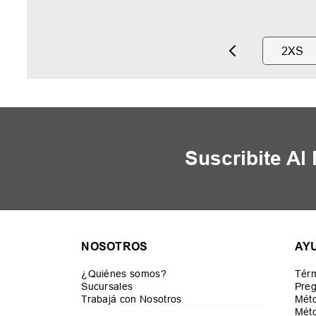
2XS
Suscribite Al
NOSOTROS
AY
¿Quiénes somos?
Térm
Sucursales
Preg
Trabajá con Nosotros
Mét
Méto