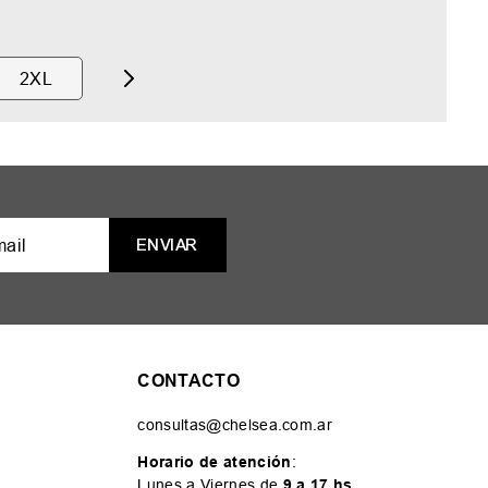
2XL
ENVIAR
CONTACTO
consultas@chelsea.com.ar
Horario de atención
:
Lunes a Viernes de
9 a 17 hs
.