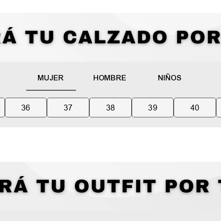
MUJER
HOMBRE
NIÑOS
36
37
38
39
40