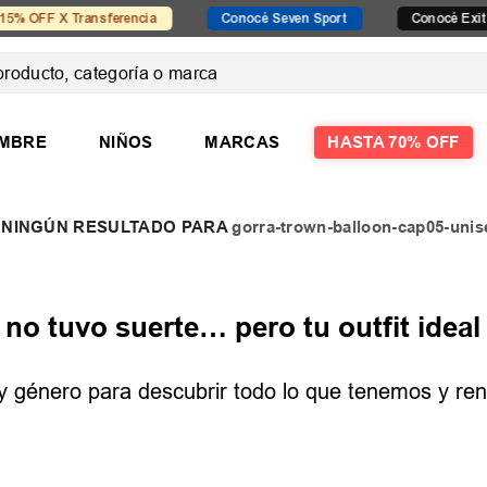
 OFF X Transferencia
Conocé Seven Sport
Conocé Exit
ducto, categoría o marca
 MÁS BUSCADOS
MBRE
NIÑOS
MARCAS
HASTA 70% OFF
gorra-trown-balloon-cap05-unis
las
las mujer
o tuvo suerte… pero tu outfit ideal 
e y género para descubrir todo lo que tenemos y reno