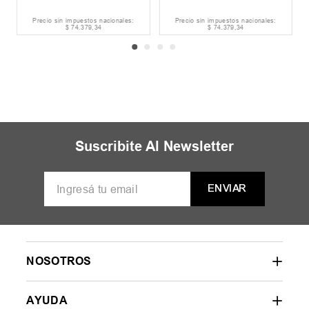
Precio sin impuestos nacionales:
Precio sin impuestos nacionales:
$
74
.
379
,
34
$
74
.
379
,
34
Suscribite Al Newsletter
ENVIAR
NOSOTROS
AYUDA