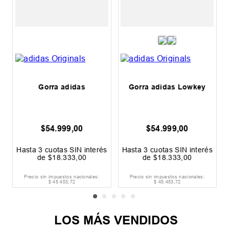
Gorra adidas
Gorra adidas Lowkey
$
54
.
999
,
00
$
54
.
999
,
00
s
Hasta
3
cuotas SIN interés
Hasta
3
cuotas SIN interés
de
$
18
.
333
,
00
de
$
18
.
333
,
00
Precio sin impuestos nacionales:
Precio sin impuestos nacionales:
$
45
.
453
,
72
$
45
.
453
,
72
LOS MÁS VENDIDOS