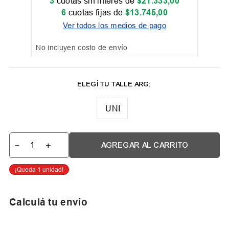
3
cuotas sin interés de
$
21
.
333
,
00
6
cuotas fijas de
$
13
.
745
,
00
Ver todos los medios de pago
No incluyen costo de envío
UNI
－
＋
AGREGAR AL CARRITO
Calculá tu envío