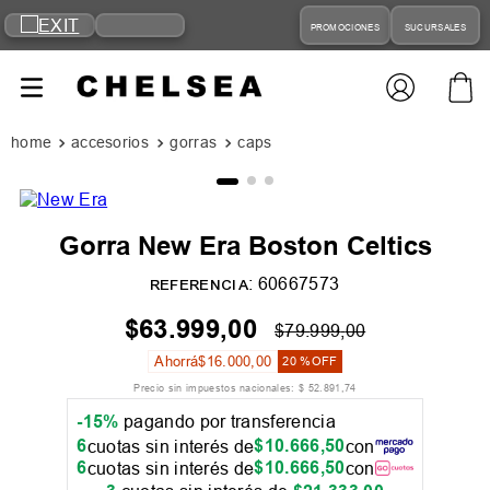
PROMOCIONES
SUCURSALES
accesorios
gorras
caps
Gorra New Era Boston Celtics
:
60667573
REFERENCIA
$
63
.
999
,
00
$
79
.
999
,
00
Ahorrá
$
16
.
000
,
00
20 %
OFF
Precio sin impuestos nacionales:
$
52
.
891
,
74
-15%
pagando por transferencia
6
$
10
.
666
,
50
cuotas sin interés de
con
6
$
10
.
666
,
50
cuotas sin interés de
con