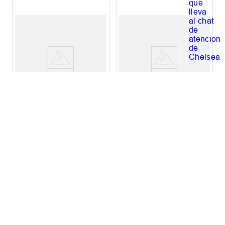
Gorro adidas Originals
Piluso Puma X Squid
Monogram Bucket
Game
$
43
.
999
,
00
$
62
.
999
,
00
$
54
.
999
,
00
$
69
.
999
,
00
Ahorrá
$
11
.
000
,
00
Ahorrá
$
7000
,
00
20 %
OFF
10 %
OFF