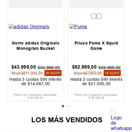
Gorro adidas Originals
Piluso Puma X Squid
Monogram Bucket
Game
$
43
.
999
,
00
$
62
.
999
,
00
$
54
.
999
,
00
$
69
.
999
,
00
Ahorrá
$
11
.
000
,
00
Ahorrá
$
7000
,
00
20 %
OFF
10 %
OFF
s
Hasta
3
cuotas SIN interés
Hasta
3
cuotas SIN interés
de
$
14
.
667
,
00
de
$
21
.
000
,
00
Precio sin impuestos nacionales:
Precio sin impuestos nacionales:
$
36
.
362
,
81
$
52
.
065
,
29
LOS MÁS VENDIDOS