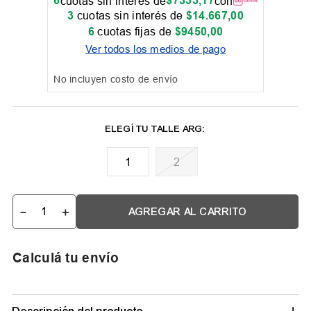
6
$
7333
,
17
cuotas sin interés de
con
3
cuotas sin interés de
$
14
.
667
,
00
6
cuotas fijas de
$
9450
,
00
Ver todos los medios de pago
No incluyen costo de envío
1
2
－
＋
AGREGAR AL CARRITO
Calculá tu envío