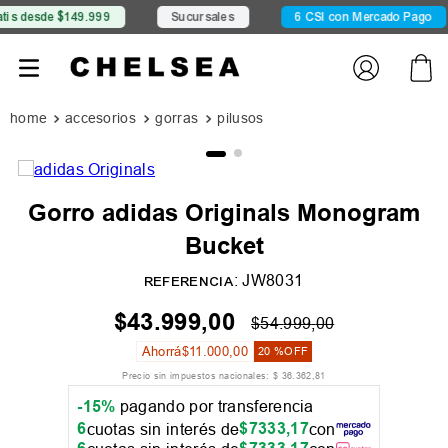
desde $149.999
Sucursales
6 CSI con Mercado Pago
accesorios
gorras
pilusos
Gorro adidas Originals Monogram
Bucket
:
JW8031
REFERENCIA
$
43
.
999
,
00
$
54
.
999
,
00
Ahorrá
$
11
.
000
,
00
20 %
OFF
Precio sin impuestos nacionales:
$
36
.
362
,
81
-15%
pagando por transferencia
6
$
7333
,
17
cuotas sin interés de
con