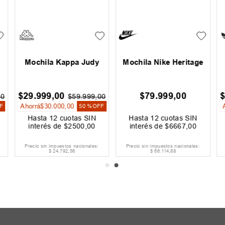
Mochila Kappa Judy
Mochila Nike Heritage
$
29
.
999
,
00
$
79
.
999
,
00
00
$
59
.
999
,
00
Ahorrá
$
30
.
000
,
00
F
50 %
OFF
Hasta
12
cuotas SIN
Hasta
12
cuotas SIN
interés de
$
2500
,
00
interés de
$
6667
,
00
Precio sin impuestos nacionales:
Precio sin impuestos nacionales:
$
24
.
792
,
56
$
66
.
114
,
88