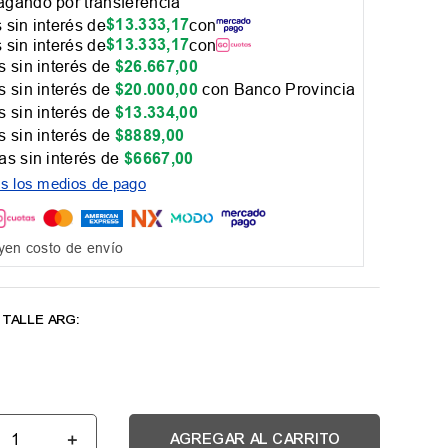
gando por transferencia
$
13
.
333
,
17
 sin interés de
con
$
13
.
333
,
17
 sin interés de
con
 sin interés de
$
26
.
667
,
00
 sin interés de
$
20
.
000
,
00
con Banco Provincia
 sin interés de
$
13
.
334
,
00
 sin interés de
$
8889
,
00
as sin interés de
$
6667
,
00
os los medios de pago
yen costo de envío
＋
AGREGAR AL CARRITO