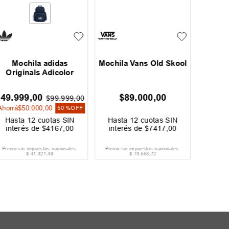
Mo
Mochila adidas
Mochila Vans Old Skool
Originals Adicolor
$
$
49
.
999
,
00
$
89
.
000
,
00
$
99
.
999
,
00
Ahorrá
$
50
.
000
,
00
50 %
OFF
Hast
Hasta
12
cuotas SIN
Hasta
12
cuotas SIN
inter
interés de
$
4167
,
00
interés de
$
7417
,
00
E
Precio sin impuestos nacionales:
Precio sin impuestos nacionales:
Precio s
$
41
.
321
,
49
$
73
.
553
,
72