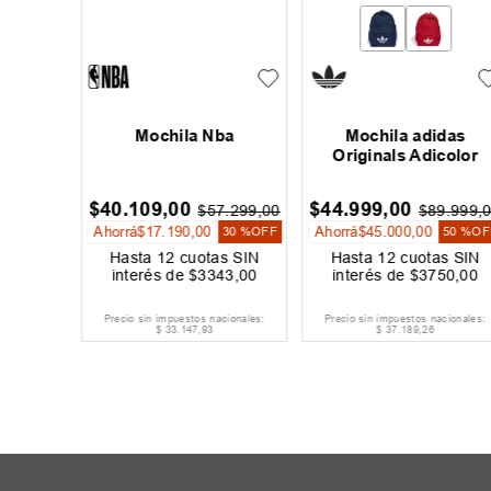
das
Mochila Nba
Mochila adidas
s
Originals Adicolor
00
$
40
.
109
,
00
$
44
.
999
,
00
$
57
.
299
,
00
$
89
.
999
,
Ahorrá
$
17
.
190
,
00
Ahorrá
$
45
.
000
,
00
30 %
OFF
50 %
OF
s SIN
Hasta
12
cuotas SIN
Hasta
12
cuotas SIN
34
,
00
interés de
$
3343
,
00
interés de
$
3750
,
00
cionales:
Precio sin impuestos nacionales:
Precio sin impuestos nacionales:
$
33
.
147
,
93
$
37
.
189
,
26