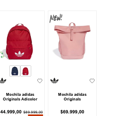
Mochila adidas
Mochila adidas
Mo
Originals Adicolor
Originals
$
44
.
999
,
00
$
69
.
999
,
00
$
$
89
.
999
,
00