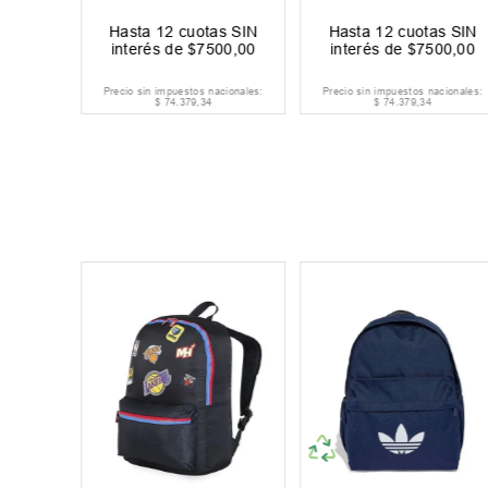
s SIN
Hasta
12
cuotas SIN
Hasta
12
cuotas SIN
834
,
00
interés de
$
7500
,
00
interés de
$
7500
,
00
cionales:
Precio sin impuestos nacionales:
Precio sin impuestos nacionales:
$
74
.
379
,
34
$
74
.
379
,
34