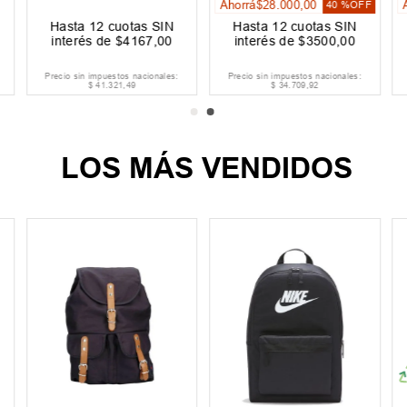
Ahorrá
$
28
.
000
,
00
40 %
OFF
Hasta
12
cuotas SIN
Hasta
12
cuotas SIN
interés de
$
4167
,
00
interés de
$
3500
,
00
Precio sin impuestos nacionales:
Precio sin impuestos nacionales:
$
41
.
321
,
49
$
34
.
709
,
92
LOS MÁS VENDIDOS