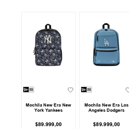
ayward
Mochila New Era New
Mochila New Era Los
York Yankees
Angeles Dodgers
00
$
89
.
999
,
00
$
89
.
999
,
00