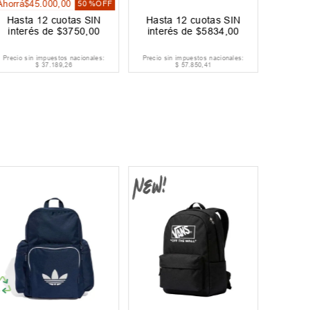
Ahorrá
$
45
.
000
,
00
50 %
OFF
Hasta
12
cuotas SIN
Hasta
12
cuotas SIN
Hast
interés de
$
3750
,
00
interés de
$
5834
,
00
inte
Precio sin impuestos nacionales:
Precio sin impuestos nacionales:
Precio s
$
37
.
189
,
26
$
57
.
850
,
41