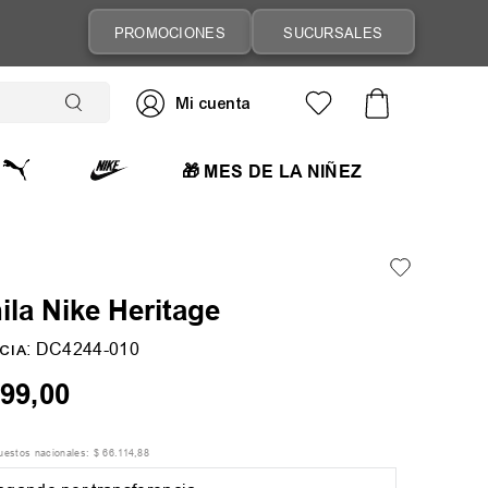
PROMOCIONES
SUCURSALES
🎁 MES DE LA NIÑEZ
la Nike Heritage
:
DC4244-010
CIA
99
,
00
puestos nacionales:
$
66
.
114
,
88