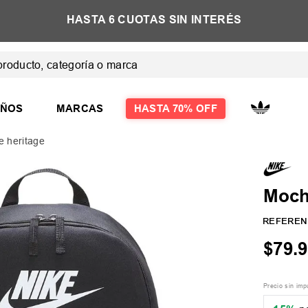
E
HASTA 6 CUOTAS SIN INTERÉS
ducto, categoría o marca
 MÁS BUSCADOS
IÑOS
MARCAS
HASTA 70% OFF
e heritage
las
Mochi
las mujer
REFEREN
$
79
.
9
Precio sin im