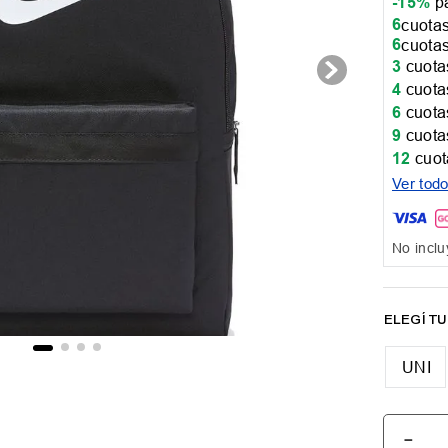
-15%
pa
6
cuotas
6
cuotas
3
cuotas
4
cuotas
6
cuotas
9
cuotas
12
cuot
Ver tod
No inclu
UNI
－