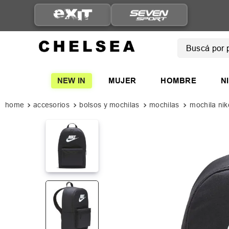
ENVÍO GRATIS A PARTIR D
$149.999
Buscá por pro
TÉRMINOS
NEW IN
MUJER
HOMBRE
N
1
.
mujer
2
.
nike
accesorios
bolsos y mochilas
mochilas
mochila nik
3
.
zapatil
4
.
adidas
5
.
zapatil