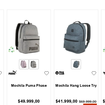
Mochila Puma Phase
Mochila Hang Loose Try
$
49
.
999
,
00
$
41
.
999
,
00
$
69
.
999
,
00