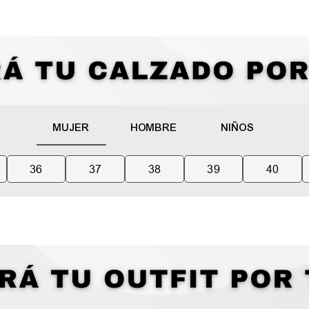
MUJER
HOMBRE
NIÑOS
36
37
38
39
40