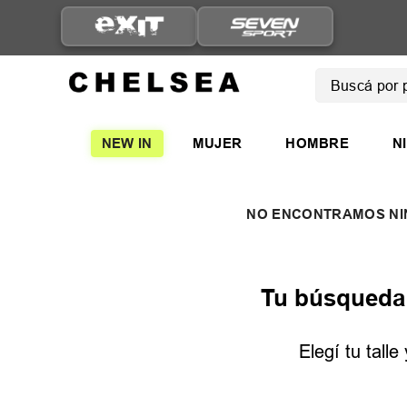
Buscá por pro
TÉRMINOS
NEW IN
MUJER
HOMBRE
N
1
.
mujer
2
.
nike
3
.
zapatil
4
.
adidas
5
.
zapatil
Tu búsqueda n
Elegí tu tall