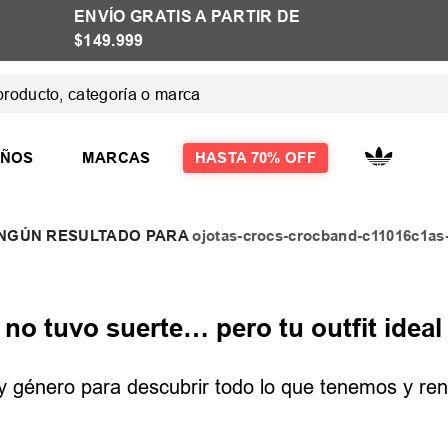
ENVÍO GRATIS A PARTIR DE
HASTA 
$149.999
ducto, categoría o marca
 MÁS BUSCADOS
IÑOS
MARCAS
HASTA 70% OFF
ojotas-crocs-crocband-c11016c1a
las
las mujer
o tuvo suerte… pero tu outfit ideal 
e y género para descubrir todo lo que tenemos y reno