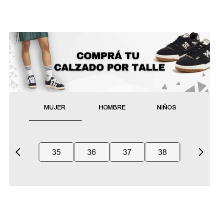
MUJER
HOMBRE
NIÑOS
35
36
37
38