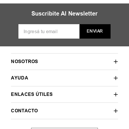
MUJER
HOMBRE
NIÑOS
35
36
37
38