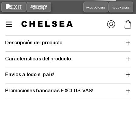
PROMOCIONES
SUCURSALES
pantalon-
champion-logo-chhcogp08h01006-hombre-moda
Tu búsqueda no tuvo suerte… pero tu
outfit ideal está a un clic
Elegí tu talle y género para descubrir todo lo
que tenemos y renovar tu estilo.