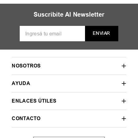
MUJER
HOMBRE
NIÑOS
35
36
37
38