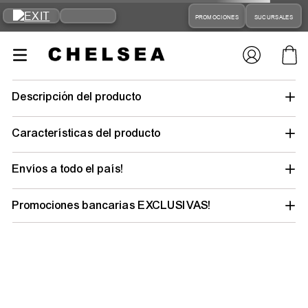
PROMOCIONES
SUCURSALES
pantalon-
champions-deportivo-sport-ichhp3333036-hombre-moda
Tu búsqueda no tuvo suerte… pero tu
outfit ideal está a un clic
Elegí tu talle y género para descubrir todo lo
que tenemos y renovar tu estilo.