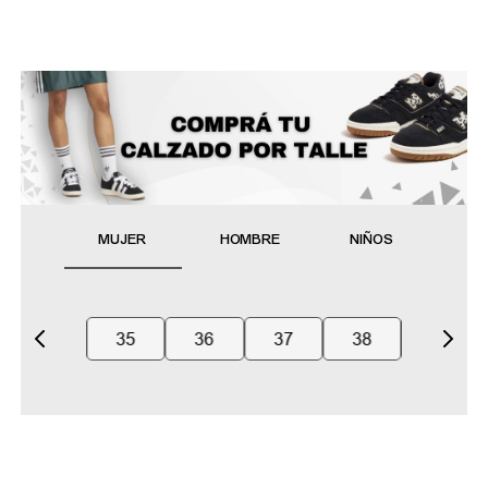
MUJER
HOMBRE
NIÑOS
35
36
37
38