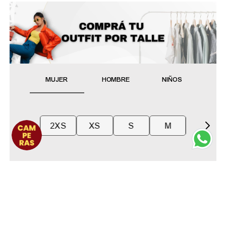
MUJER
HOMBRE
NIÑOS
2XS
XS
S
M