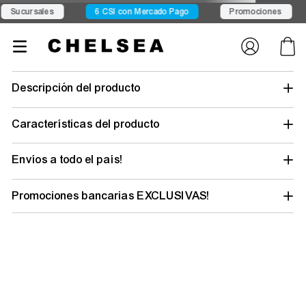
ales
6 CSI con Mercado Pago
Promociones
15% 
Descripción del producto
Características del producto
Envíos a todo el país!
Promociones bancarias EXCLUSIVAS!