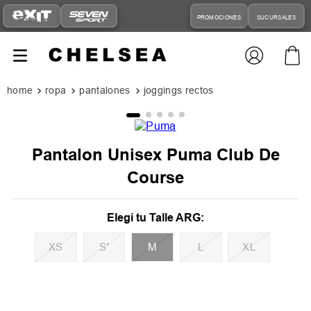
PROMOCIONES
SUCURSALES
ropa
pantalones
joggings rectos
Pantalon Unisex Puma Club De
Course
XS
S'
M
L
XL