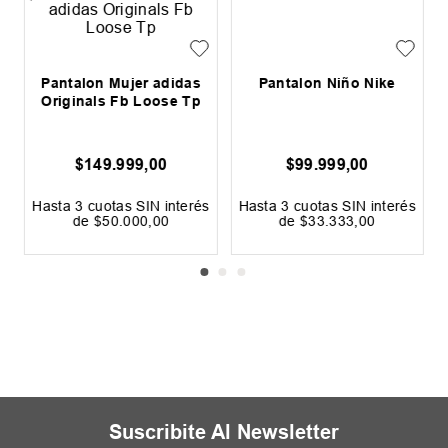
s
Pantalon Mujer adidas
Pantalon Niño Nike
Originals Fb Loose Tp
$
149
.
999
,
00
$
99
.
999
,
00
s
Hasta
3
cuotas SIN interés
Hasta
3
cuotas SIN interés
de
$
50
.
000
,
00
de
$
33
.
333
,
00
Precio sin impuestos nacionales:
Precio sin impuestos nacionales:
$
123
.
966
,
12
$
82
.
643
,
80
LOS MÁS VENDIDOS