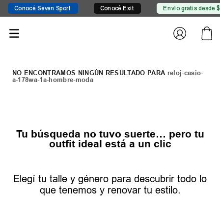
cé Seven Sport
Conocé Exit
Envío gratis desde $149.999
reloj-casio-
a-178wa-1a-hombre-moda
Tu búsqueda no tuvo suerte… pero tu
outfit ideal está a un clic
Elegí tu talle y género para descubrir todo lo
que tenemos y renovar tu estilo.