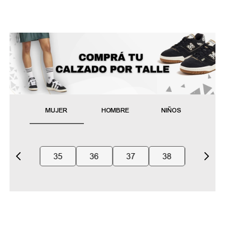
MUJER
HOMBRE
NIÑOS
35
36
37
38