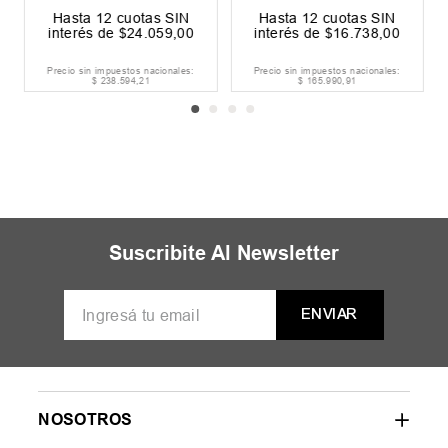
Hasta
12
cuotas SIN
Hasta
12
cuotas SIN
interés de
$
24
.
059
,
00
interés de
$
16
.
738
,
00
Precio sin impuestos nacionales:
Precio sin impuestos nacionales:
$
238
.
594
,
21
$
165
.
990
,
91
Suscribite Al Newsletter
ENVIAR
NOSOTROS