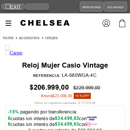
PROMOCIONES
SUCURSALES
accesorios
relojes
Reloj Mujer Casio Vintage
:
LA-680WGA-4C
REFERENCIA
$
206
.
999
,
00
$
229
.
999
,
00
Ahorrá
$
23
.
000
,
00
10 %
OFF
Precio sin impuestos nacionales:
$
171
.
073
,
55
-15%
pagando por transferencia
6
$
34
.
499
,
83
cuotas sin interés de
con
6
$
34
.
499
,
83
cuotas sin interés de
con