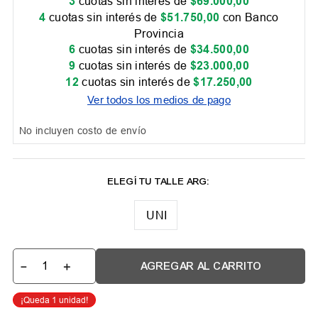
3
cuotas sin interés de
$
69
.
000
,
00
4
cuotas sin interés de
$
51
.
750
,
00
con Banco
Provincia
6
cuotas sin interés de
$
34
.
500
,
00
9
cuotas sin interés de
$
23
.
000
,
00
12
cuotas sin interés de
$
17
.
250
,
00
Ver todos los medios de pago
No incluyen costo de envío
UNI
－
＋
AGREGAR AL CARRITO