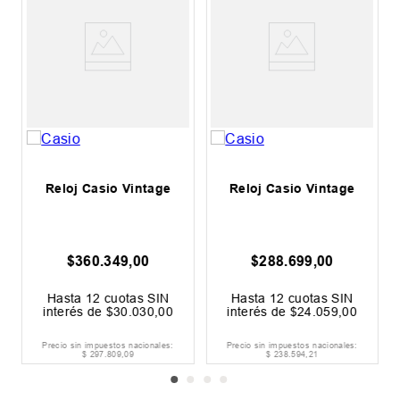
Reloj Casio Vintage
Reloj Casio Vintage
$
360
.
349
,
00
$
288
.
699
,
00
Hasta
12
cuotas SIN
Hasta
12
cuotas SIN
interés de
$
30
.
030
,
00
interés de
$
24
.
059
,
00
Precio sin impuestos nacionales:
Precio sin impuestos nacionales:
$
297
.
809
,
09
$
238
.
594
,
21