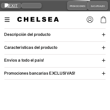
PROMOCIONES
SUCURSALES
remera-
champions-logo-hcogt23h01106-hombre-moda
Tu búsqueda no tuvo suerte… pero tu
outfit ideal está a un clic
Elegí tu talle y género para descubrir todo lo
que tenemos y renovar tu estilo.