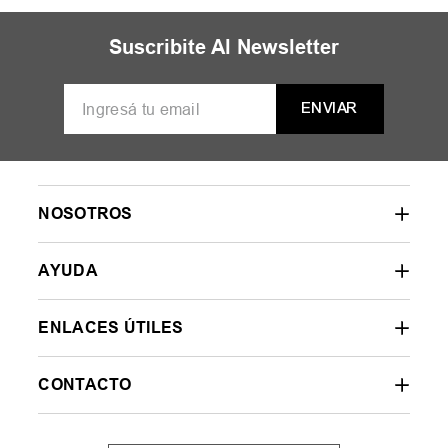
MUJER
HOMBRE
NIÑOS
35
36
37
38