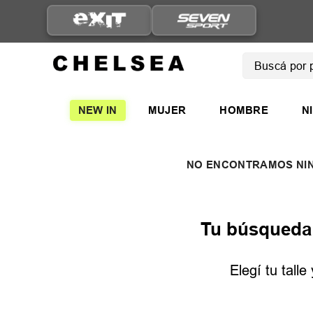
ENVÍO GRATIS A PARTIR D
$149.999
Buscá por pro
TÉRMINOS
NEW IN
MUJER
HOMBRE
N
1
.
mujer
2
.
nike
3
.
zapatil
4
.
adidas
5
.
zapatil
Tu búsqueda n
Elegí tu tall