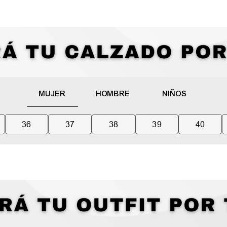
MUJER
HOMBRE
NIÑOS
36
37
38
39
40