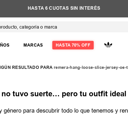
E
HASTA 6 CUOTAS SIN INTERÉS
ducto, categoría o marca
 MÁS BUSCADOS
IÑOS
MARCAS
HASTA 70% OFF
remera-hang-loose-slice-jersey-oe
las
las mujer
o tuvo suerte… pero tu outfit ideal 
e y género para descubrir todo lo que tenemos y reno