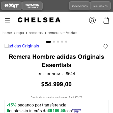
PROMOCIONES
SUCURSALES
ropa
remeras
remeras m/cortas
Remera Hombre adidas Originals
Essentials
:
JI8544
REFERENCIA
$
54
.
999
,
00
Precio sin impuestos nacionales:
$
45
.
453
,
72
-15%
pagando por transferencia
6
$
9166
,
50
cuotas sin interés de
con