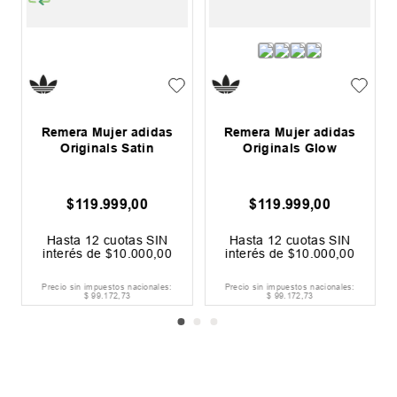
Remera Mujer adidas
Remera Mujer adidas
Originals Satin
Originals Glow
$
119
.
999
,
00
$
119
.
999
,
00
Hasta
12
cuotas SIN
Hasta
12
cuotas SIN
interés de
$
10
.
000
,
00
interés de
$
10
.
000
,
00
Precio sin impuestos nacionales:
Precio sin impuestos nacionales:
$
99
.
172
,
73
$
99
.
172
,
73