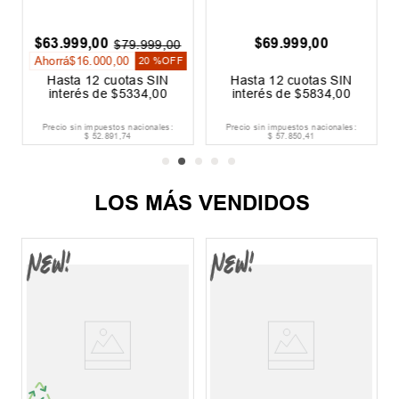
$
63
.
999
,
00
$
69
.
999
,
00
$
79
.
999
,
00
Ahorrá
$
16
.
000
,
00
20 %
OFF
Hasta
12
cuotas SIN
Hasta
12
cuotas SIN
interés de
$
5334
,
00
interés de
$
5834
,
00
Precio sin impuestos nacionales:
Precio sin impuestos nacionales:
$
52
.
891
,
74
$
57
.
850
,
41
LOS MÁS VENDIDOS