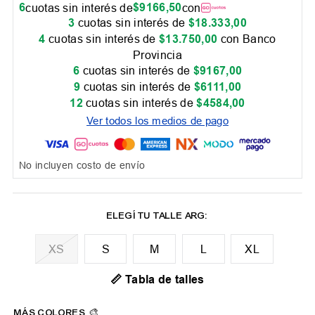
6
$
9166
,
50
cuotas sin interés de
con
3
cuotas sin interés de
$
18
.
333
,
00
4
cuotas sin interés de
$
13
.
750
,
00
con Banco
Provincia
6
cuotas sin interés de
$
9167
,
00
9
cuotas sin interés de
$
6111
,
00
12
cuotas sin interés de
$
4584
,
00
Ver todos los medios de pago
No incluyen costo de envío
XS
M
L
XL
📏 Tabla de talles