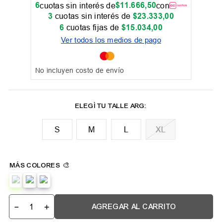
6
$
11
.
666
,
50
cuotas sin interés de
con
3
cuotas sin interés de
$
23
.
333
,
00
6
cuotas fijas de
$
15
.
034
,
00
Ver todos los medios de pago
No incluyen costo de envío
M
L
XL
－
＋
AGREGAR AL CARRITO