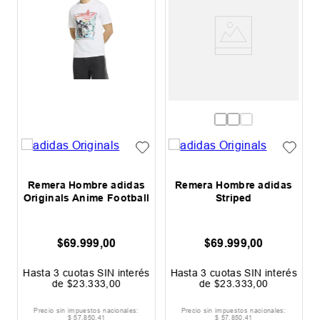
Remera Hombre adidas
Remera Hombre adidas
Originals Anime Football
Striped
$
69
.
999
,
00
$
69
.
999
,
00
s
Hasta
3
cuotas SIN interés
Hasta
3
cuotas SIN interés
de
$
23
.
333
,
00
de
$
23
.
333
,
00
Precio sin impuestos nacionales:
Precio sin impuestos nacionales:
$
57
.
850
,
41
$
57
.
850
,
41