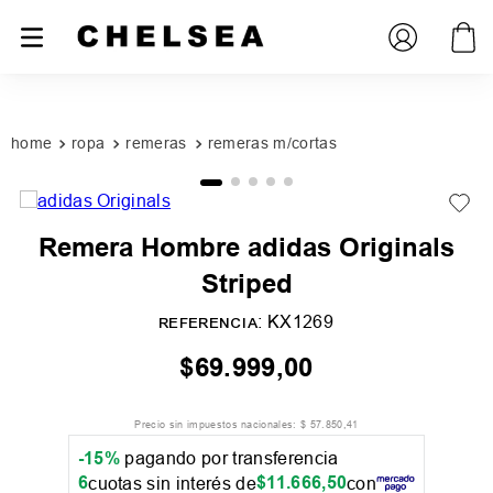
PROMOCIONES
SUCURSALES
ropa
remeras
remeras m/cortas
Remera Hombre adidas Originals
Striped
:
KX1269
REFERENCIA
$
69
.
999
,
00
Precio sin impuestos nacionales:
$
57
.
850
,
41
-15%
pagando por transferencia
6
$
11
.
666
,
50
cuotas sin interés de
con