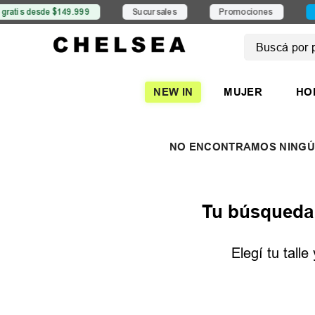
is desde $149.999
Sucursales
Promociones
6 CS
Buscá por pro
TÉRMINOS
NEW IN
MUJER
HO
1
.
mujer
2
.
nike
3
.
zapatil
4
.
adidas
5
.
zapatil
Tu búsqueda n
Elegí tu tall