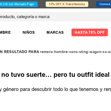
I con Mercado Pago
15% OFF X Transferencia
Conocé Seve
ducto, categoría o marca
 MÁS BUSCADOS
MBRE
NIÑOS
MARCAS
HASTA 70% OFF
remera-hombre-vans-sting-wagon-ss-a
las
las mujer
o tuvo suerte… pero tu outfit ideal 
e y género para descubrir todo lo que tenemos y reno