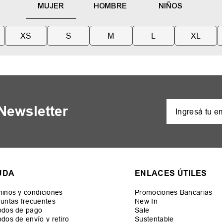
MUJER
HOMBRE
NIÑOS
XS
S
M
L
XL
 Newsletter
UDA
ENLACES ÚTILES
inos y condiciones
Promociones Bancarias
untas frecuentes
New In
odos de pago
Sale
dos de envío y retiro
Sustentable