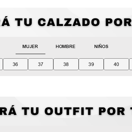
MUJER
HOMBRE
NIÑOS
36
37
38
39
40