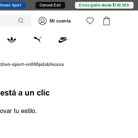
n Sport
Conocé Exit
Envío gratis desde $149.999
ction-sport-vn000pdablkcasa
está a un clic
var tu estilo.