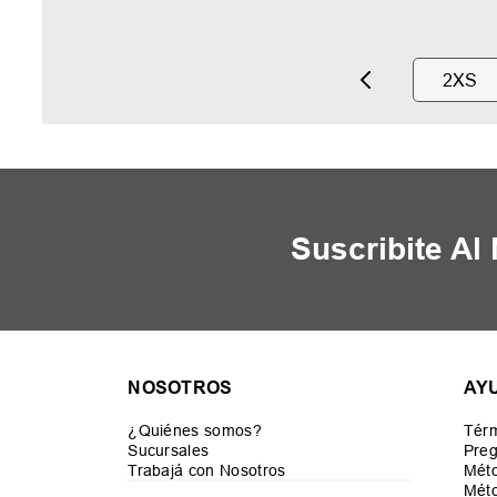
2XS
Suscribite Al
NOSOTROS
AY
¿Quiénes somos?
Térm
Sucursales
Preg
Trabajá con Nosotros
Mét
Méto