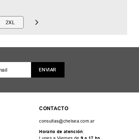
2XL
ENVIAR
CONTACTO
consultas@chelsea.com.ar
Horario de atención
:
Lunes a Viernes de
9 a 17 hs
.